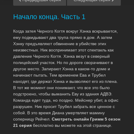
Начало конца. Часть 1
Когда затея Черного Когтя вокруг Хэнка вскрывается,
ему подкидывают два трупа прямо в дом. А затем
Хэнку предъявляют обвинение в убийстве этих
неизвестных. Ник воспринимает этот спектакль как
давление Черного Когтя. Хэнка везут в северный
полицейский участок. Но по дороге сворачивают в
другое место. Запирают Хэнка в каком-то доме и
начинают пытать. Тем временем Ева и Трубел
находят, где держат Хэнка и вызволяют его из плена.
В тот же момент они понимают, что все это было
подстроено, чтобы выманить Еву из здания АДВЭ.
Команда едет туда, но поздно. Мейснер убит, а офис
разрушен. Ник просит Трубел забрать все ценное с
собой. В это время Диана умертвляет мамину
соперницу Рейчел.
Смотреть онлайн Гримм 5 сезон
21 серия
бесплатно вы можете на этой странице.