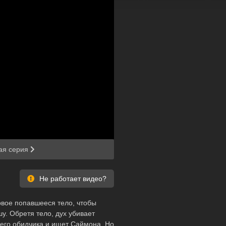
 через
ая серия
Не работает видео?
рвое попавшееся тело, чтобы
у. Обретя тело, дух убивает
оего обидчика и ищет Саймона. Но