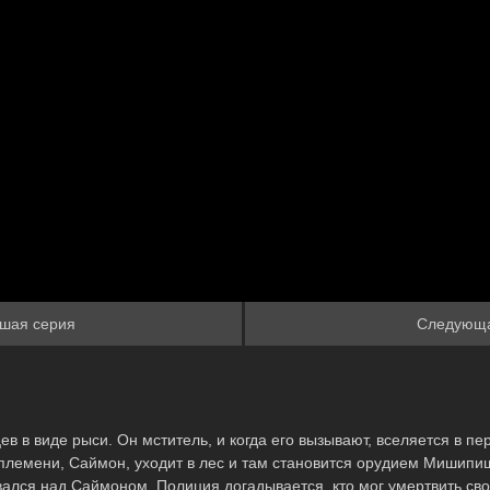
Или войти
шая серия
Следующ
 в виде рыси. Он мститель, и когда его вызывают, вселяется в пе
племени, Саймон, уходит в лес и там становится орудием Мишипиш
вался над Саймоном. Полиция догадывается, кто мог умертвить св