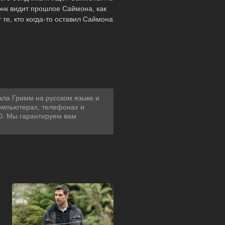
энк видит прошлое Саймона, как
те, кто когда-то оставил Саймона
ала Гримм на русском языке и
компьютерах, телефонах и
80. Мы гарантируем вам