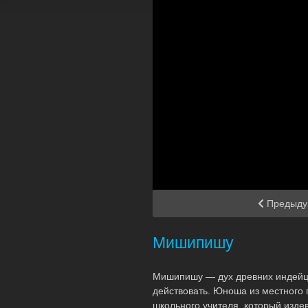
Предыду
Мишипишу
Мишипишу — дух древних индейцев
действовать. Юноша из местного 
школьного учителя, который изде