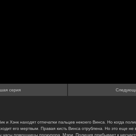
Или войти
шая серия
Следующ
ик и Хэнк находят отпечатки пальцев некоего Винса. Но когда поли
ходит его мертвым. Правая кисть Винса отрублена. Но это еще не в
 часы помощницы прокурора, Мэри. Полиция прибывает к несчастн