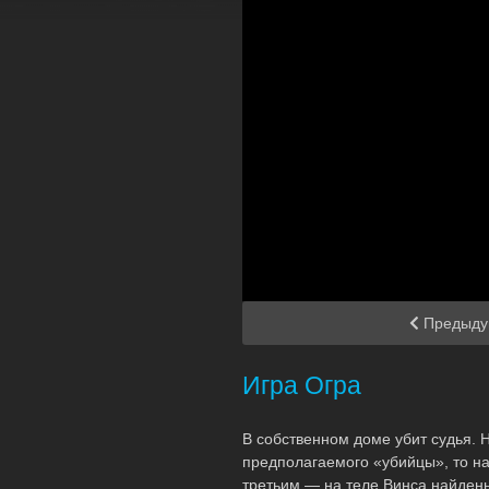
Предыду
Игра Огра
В собственном доме убит судья. Н
предполагаемого «убийцы», то на
третьим — на теле Винса найдены