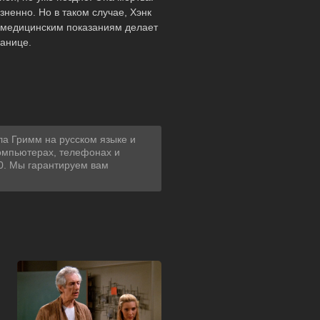
зненно. Но в таком случае, Хэнк
о медицинским показаниям делает
ранице.
ла Гримм на русском языке и
компьютерах, телефонах и
80. Мы гарантируем вам