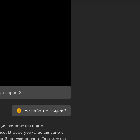
 через
ая серия
Не работает видео?
ция заявляется в дом
се. Второе убийство связано с
ой, но уже поздно. Она мертва.